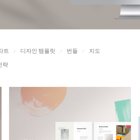
차트
디자인 템플릿
번들
지도
⁄
⁄
⁄
전략