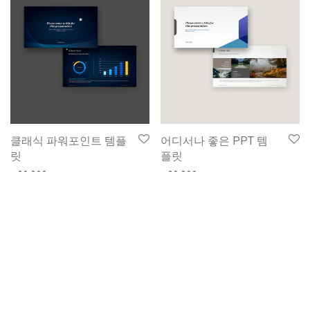
클래식 파워포인트 템플
어디서나 좋은 PPT 템
릿
플릿
₩
29,800
₩
29,800