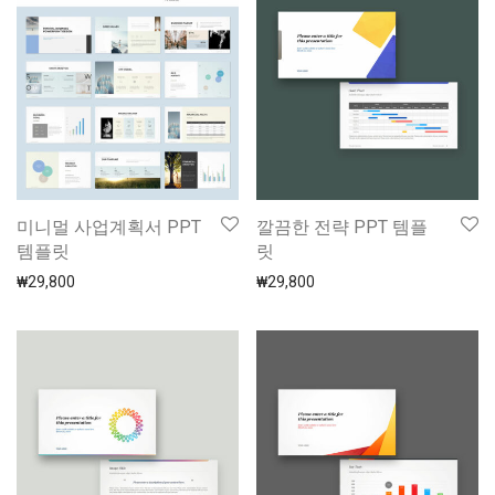
미니멀 사업계획서 PPT
깔끔한 전략 PPT 템플
템플릿
릿
₩
29,800
₩
29,800