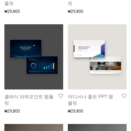
플릿
릿
₩
29,800
₩
29,800
클래식 파워포인트 템플
어디서나 좋은 PPT 템
릿
플릿
₩
29,800
₩
29,800