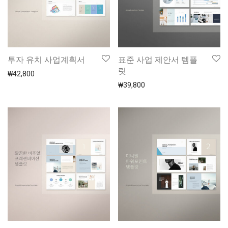
투자 유치 사업계획서
표준 사업 제안서 템플
릿
₩
42,800
₩
39,800