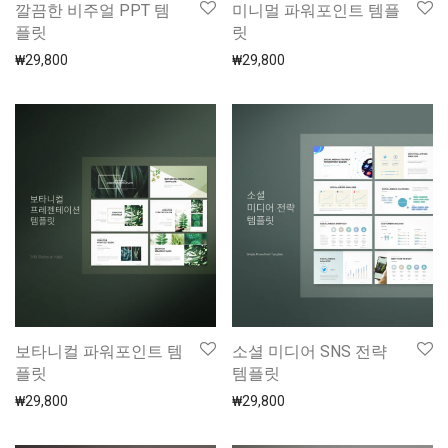
깔끔한 비주얼 PPT 템
미니멀 파워포인트 템플
플릿
릿
₩
29,800
₩
29,800
보타니컬 파워포인트 템
소셜 미디어 SNS 전략
플릿
템플릿
₩
29,800
₩
29,800