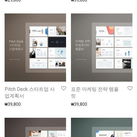
₩
29,800
₩
39,800
Pitch Deck 스타트업 사
표준 마케팅 전략 템플
업계획서
릿
₩
39,800
₩
39,800