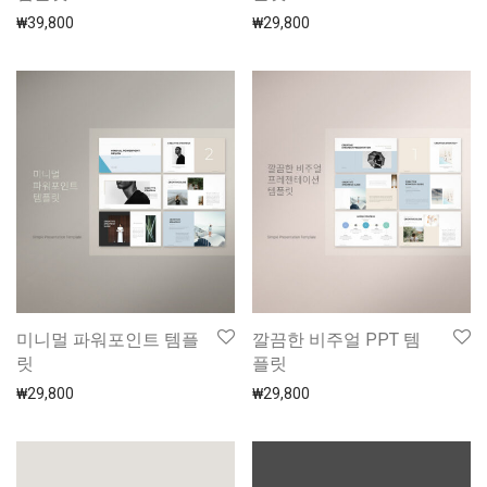
₩
39,800
₩
29,800
미니멀 파워포인트 템플
깔끔한 비주얼 PPT 템
릿
플릿
₩
29,800
₩
29,800