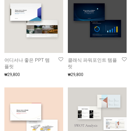
어디서나 좋은 PPT 템
클래식 파워포인트 템플
플릿
릿
₩
29,800
₩
29,800