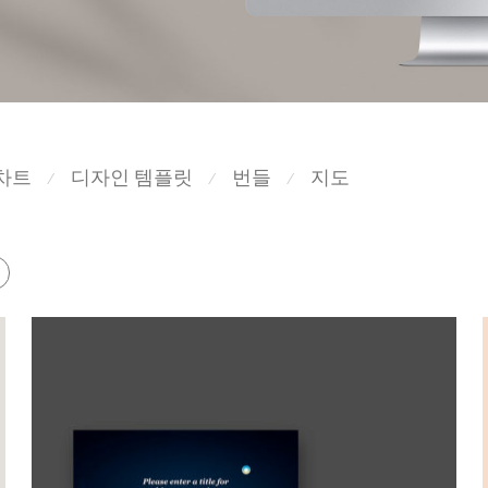
차트
디자인 템플릿
번들
지도
⁄
⁄
⁄