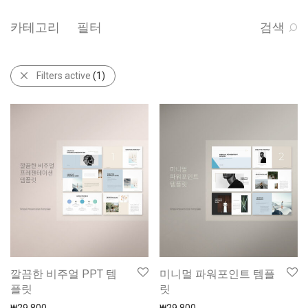
카테고리
필터
검색
Filters active
(1)
깔끔한 비주얼 PPT 템
미니멀 파워포인트 템플
플릿
릿