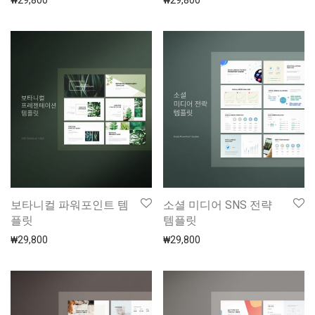
₩
29,800
₩
29,800
보타니컬 파워포인트 템
소셜 미디어 SNS 전략
플릿
템플릿
₩
29,800
₩
29,800