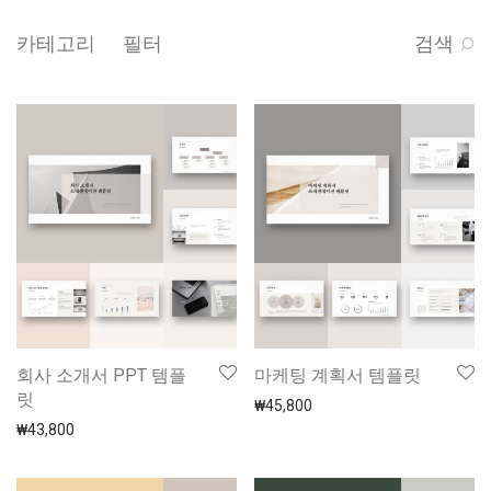
카테고리
필터
검색
회사 소개서 PPT 템플
마케팅 계획서 템플릿
릿
₩
45,800
₩
43,800